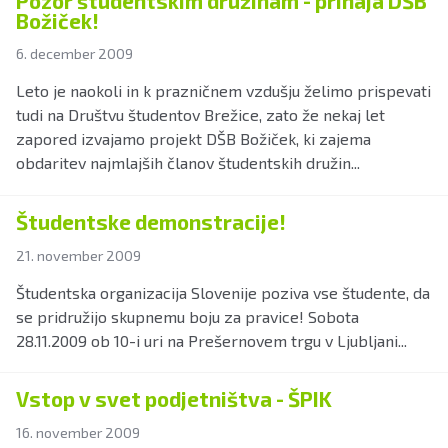
Pozor študentskim družinam - prihaja DŠB
Božiček!
6. december 2009
Leto je naokoli in k prazničnem vzdušju želimo prispevati
tudi na Društvu študentov Brežice, zato že nekaj let
zapored izvajamo projekt DŠB Božiček, ki zajema
obdaritev najmlajših članov študentskih družin...
Študentske demonstracije!
21. november 2009
Študentska organizacija Slovenije poziva vse študente, da
se pridružijo skupnemu boju za pravice! Sobota
28.11.2009 ob 10-i uri na Prešernovem trgu v Ljubljani...
Vstop v svet podjetništva - ŠPIK
16. november 2009