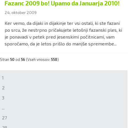
Fazanc 2009 bo! Upamo da Januarja 2010!
24. oktober 2009
Ker vemo, da dijaki in dijakinje ter vsi ostali, ki ste fazani
po srcu, že nestrpno pričakujete letošnji fazanski ples, ki
je ponavadi v petek pred jesenskimi počitnicami, vam
sporočamo, da je letos prišlo do manjše spremembe...
Stran
50
od
56
(Vseh vnosov:
558
)
1
2
3
...
27
28