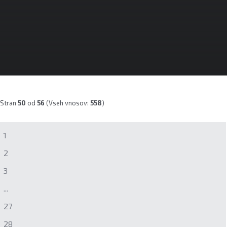
Stran
50
od
56
(Vseh vnosov:
558
)
1
2
3
...
27
28