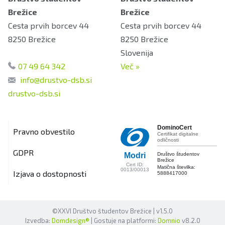
Brežice
Brežice
Cesta prvih borcev 44
Cesta prvih borcev 44
8250
Brežice
8250
Brežice
Slovenija
07 49 64 342
Več
»
info@drustvo-dsb.si
drustvo-dsb.si
DominoCert
Pravno obvestilo
Certifikat digitalne
odličnosti
GDPR
Društvo študentov
Modri
Brežice
Cert ID:
Matična številka:
0013/00013
Izjava o dostopnosti
5888417000
©XXVI Društvo študentov Brežice | v1.5.0
Izvedba:
Domdesign®
| Gostuje na platformi:
Domnio
v8.2.0