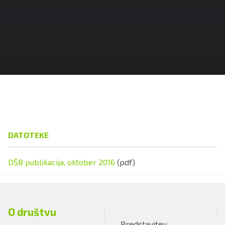
DATOTEKE
DŠB publikacija, oktober 2016
(pdf)
O društvu
Predstavitev