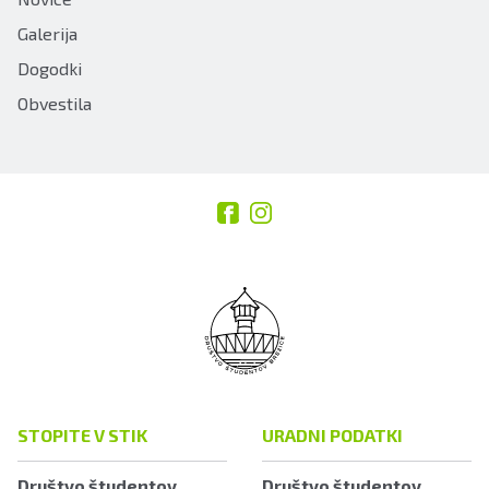
Galerija
Dogodki
Obvestila
STOPITE V STIK
URADNI PODATKI
Društvo študentov
Društvo študentov