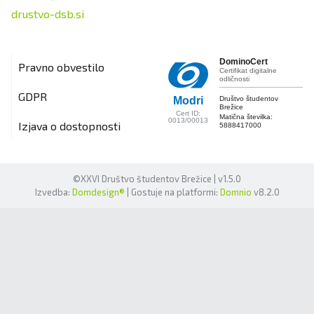
drustvo-dsb.si
DominoCert
Pravno obvestilo
Certifikat digitalne
odličnosti
GDPR
Društvo študentov
Modri
Brežice
Cert ID:
Matična številka:
0013/00013
Izjava o dostopnosti
5888417000
©XXVI Društvo študentov Brežice | v1.5.0
Izvedba:
Domdesign®
| Gostuje na platformi:
Domnio
v8.2.0