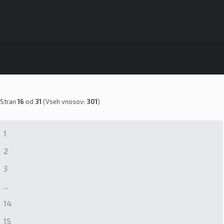
Stran
16
od
31
(Vseh vnosov:
301
)
1
2
3
...
14
15