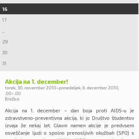
16
17
...
29
30
31
Akcija na 1. december!
torek, 30. november 2010
–
ponedeljek, 6. december 2010
,
.00
–
.00
Brežice
Akcija na 1. december – dan boja proti AIDS-u je
zdravstveno-preventivna akcija, ki jo Društvo študentov
izvaja že nekaj let. Glavni namen akcije je predvsem
osveščanje ljudi o spolno prenosljivih okužbah (SPO) s