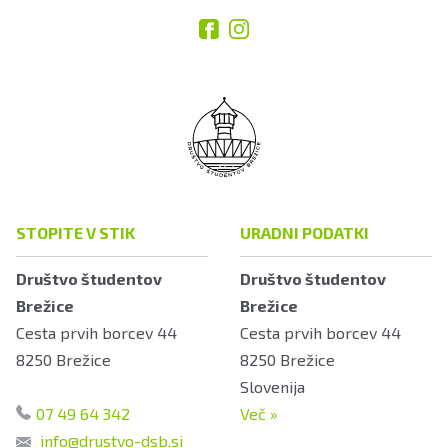
STOPITE V STIK
URADNI PODATKI
Društvo študentov
Društvo študentov
Brežice
Brežice
Cesta prvih borcev 44
Cesta prvih borcev 44
8250
Brežice
8250
Brežice
Slovenija
07 49 64 342
Več
»
info@drustvo-dsb.si