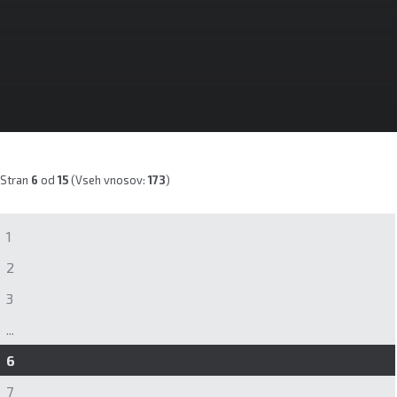
Stran
6
od
15
(Vseh vnosov:
173
)
1
2
3
...
6
7