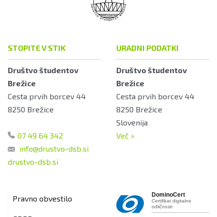
STOPITE V STIK
URADNI PODATKI
Društvo študentov
Društvo študentov
Brežice
Brežice
Cesta prvih borcev 44
Cesta prvih borcev 44
8250
Brežice
8250
Brežice
Slovenija
07 49 64 342
Več
»
info@drustvo-dsb.si
drustvo-dsb.si
DominoCert
Pravno obvestilo
Certifikat digitalne
odličnosti