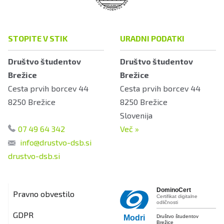
STOPITE V STIK
URADNI PODATKI
Društvo študentov
Društvo študentov
Brežice
Brežice
Cesta prvih borcev 44
Cesta prvih borcev 44
8250
Brežice
8250
Brežice
Slovenija
07 49 64 342
Več
»
info@drustvo-dsb.si
drustvo-dsb.si
DominoCert
Pravno obvestilo
Certifikat digitalne
odličnosti
GDPR
Društvo študentov
Modri
Brežice