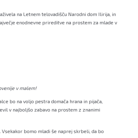
zaživela na Letnem telovadišču Narodni dom Ilirija, in
iv največje enodnevne prireditve na prostem za mlade v
lovenije v malem!
valce bo na voljo pestra domača hrana in pijača,
elevil v najboljšo zabavo na prostem z znanimi
. Vsekakor bomo mladi še naprej skrbeli, da bo