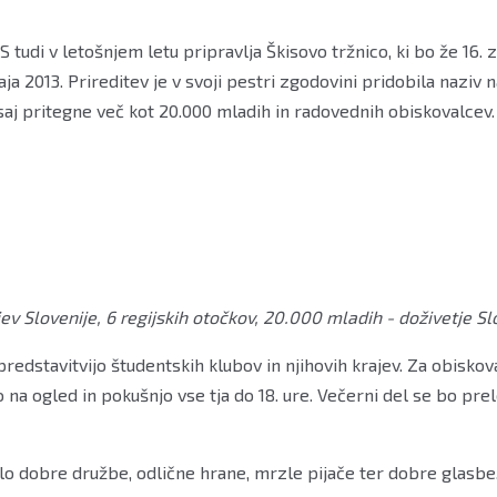
 tudi v letošnjem letu pripravlja Škisovo tržnico, ki bo že 16. 
aja 2013. Prireditev je v svoji pestri zgodovini pridobila naz
 saj pritegne več kot 20.000 mladih in radovednih obiskovalcev.
ev Slovenije, 6 regijskih otočkov, 20.000 mladih - doživetje S
 predstavitvijo študentskih klubov in njihovih krajev. Za obisko
 na ogled in pokušnjo vse tja do 18. ure. Večerni del se bo pr
lo dobre družbe, odlične hrane, mrzle pijače ter dobre glasbe