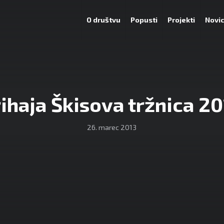
O društvu
Popusti
Projekti
Novi
ihaja Škisova tržnica 2
26. marec 2013