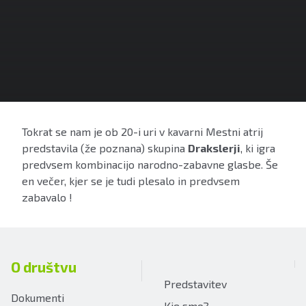
Tokrat se nam je ob 20-i uri v kavarni Mestni atrij
predstavila (že poznana) skupina
Drakslerji
, ki igra
predvsem kombinacijo narodno-zabavne glasbe. Še
en večer, kjer se je tudi plesalo in predvsem
zabavalo !
O društvu
Predstavitev
Dokumenti
Kje smo?