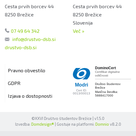
Cesta prvih borcev 44
Cesta prvih borcev 44
8250
Brežice
8250
Brežice
Slovenija
07 49 64 342
Več
»
info@drustvo-dsb.si
drustvo-dsb.si
DominoCert
Pravno obvestilo
Certifikat digitalne
odličnosti
GDPR
Društvo študentov
Modri
Brežice
Cert ID:
Matična številka:
0013/00013
Izjava o dostopnosti
5888417000
©XXVI Društvo študentov Brežice | v1.5.0
Izvedba:
Domdesign®
| Gostuje na platformi:
Domnio
v8.2.0